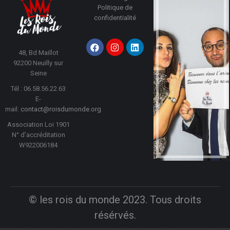
Politique de
confidentialité
48, Bd Maillot
92200 Neuilly sur
Seine
Tél : 06.58.56.22.63
E-
mail:
contact@roisdumonde.org
Association Loi 1901
N° d’accréditation
W922006184
© les rois du monde 2023. Tous droits
résérvés.